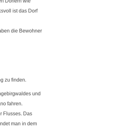
en Dörfern wie
voll ist das Dorf
haben die Bewohner
g zu finden.
chgebirgwaldes und
no fahren.
r Flusses. Das
findet man in dem