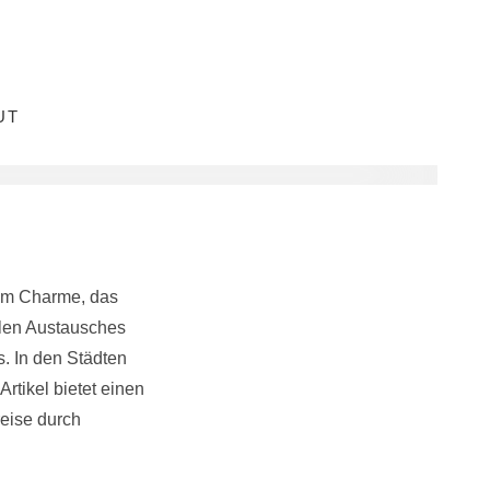
UT
hem Charme, das
ellen Austausches
. In den Städten
rtikel bietet einen
reise durch