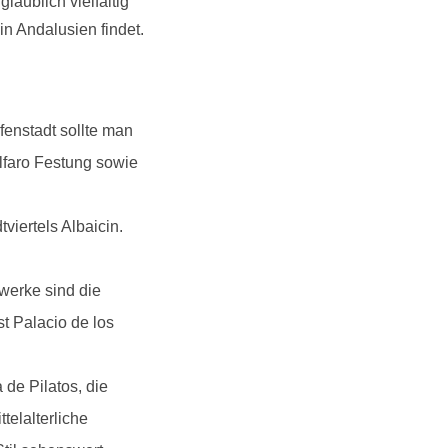
aublich vielfältig
in Andalusien findet.
fenstadt sollte man
alfaro Festung sowie
viertels Albaicin.
werke sind die
t Palacio de los
 de Pilatos, die
telalterliche