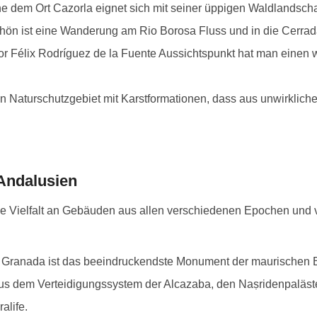
e dem Ort Cazorla eignet sich mit seiner üppigen Waldlandschaf
ön ist eine Wanderung am Rio Borosa Fluss und in die Cerrada
or Félix Rodríguez de la Fuente Aussichtspunkt hat man eine
ein Naturschutzgebiet mit Karstformationen, dass aus unwirkliche
 von der Passstraße A-319 bei Cazorla
me im Nationalpark Sierra Nevada
ador Félix Rodríguez de la Fuente
Cerrada del Utrero Wanderung
Nationalpark Sierra Nevada
Andalusien
he Vielfalt an Gebäuden aus allen verschiedenen Epochen und
n Granada ist das beeindruckendste Monument der maurischen B
us dem Verteidigungssystem der Alcazaba, den Naṣridenpaläste
alife.