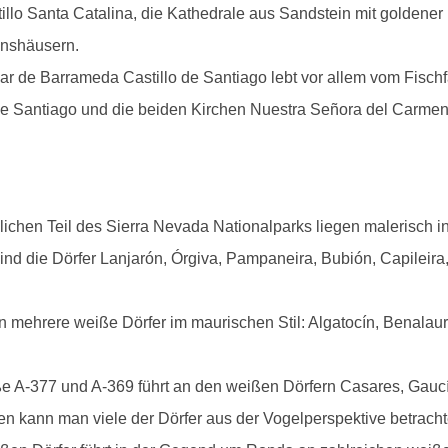
illo Santa Catalina, die Kathedrale aus Sandstein mit goldener
nshäusern.
car de Barrameda Castillo de Santiago lebt vor allem vom Fisch
o de Santiago und die beiden Kirchen Nuestra Señora del Carme
osta del Sol vom Balcón de Europa in Nerja
l de Santa Cruz de Cádiz im Abendlicht
Mirador Africa in Tarifa
dlichen Teil des Sierra Nevada Nationalparks liegen malerisch 
d die Dörfer Lanjarón, Órgiva, Pampaneira, Bubión, Capileira, 
n mehrere weiße Dörfer im maurischen Stil: Algatocín, Benalaur
ße A-377 und A-369 führt an den weißen Dörfern Casares, Gauc
n kann man viele der Dörfer aus der Vogelperspektive betracht