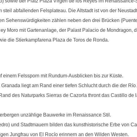
ro) sowie der Platz Plaza Virgen de los Reyes im Renaissance-S
teil abfallenden Felsplateau. Die Altstadt ist von der Neustadt
u den Sehenswürdigkeiten zählen neben den drei Brücken (Puent
Rey Moro mit Gartenanlage, der Palast Palacio de Mondragon, d
ie die Stierkampfarena Plaza de Toros de Ronda.
Pferdekutsche Plaza de España
Brücke Puente Nuevo in Ronda
Plaza Virgen de los Reyes
Teatro Romano in Málaga
Ayuntamiento de Málaga
Iglesia del Socorro
Puente Romano
f einem Felssporn mit Rundum-Ausblicken bis zur Küste.
Granada liegt am Rand einer tiefen Schlucht durch die der Río 
Rand des Naturparks Sierras de Cazorla thront das Castillo de
herbergen unzählige Bauwerke im Renaissance Stil.
edro) und Stadtmauern bilden das kunsthistorische Erbe von C
ligen Jungfrau von El Rocío erinnern an den Wilden Westen.