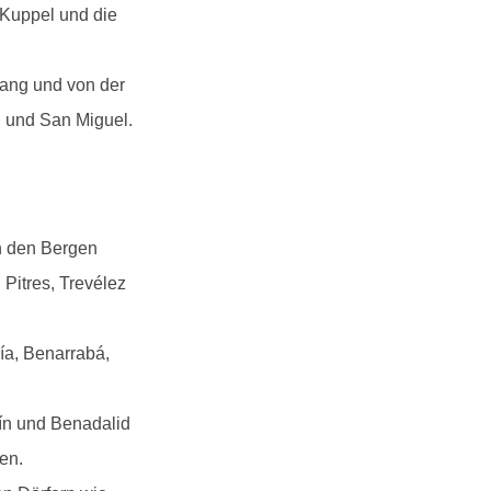
 Kuppel und die
fang und von der
n und San Miguel.
in den Bergen
Pitres, Trevélez
ía, Benarrabá,
ín und Benadalid
en.