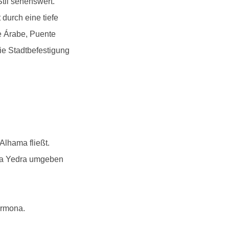
til sehenswert.
 durch eine tiefe
e Árabe, Puente
ie Stadtbefestigung
Alhama fließt.
 la Yedra umgeben
armona.