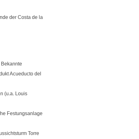
ände der Costa de la
. Bekannte
ädukt Acueducto del
n (u.a. Louis
sche Festungsanlage
ssichtsturm Torre