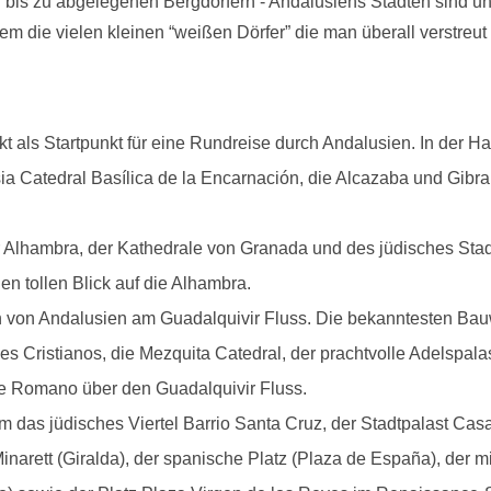
is zu abgelegenen Bergdörfern - Andalusiens Städten sind ungl
 die vielen kleinen “weißen Dörfer” die man überall verstreut 
t als Startpunkt für eine Rundreise durch Andalusien. In der Ha
sia Catedral Basílica de la Encarnación, die Alcazaba und Gibr
 Alhambra, der Kathedrale von Granada und des jüdisches Stadt
n tollen Blick auf die Alhambra.
n von Andalusien am Guadalquivir Fluss. Die bekanntesten Bau
s Cristianos, die Mezquita Catedral, der prachtvolle Adelspalas
e Romano über den Guadalquivir Fluss.
em das jüdisches Viertel Barrio Santa Cruz, der Stadtpalast Casa
narett (Giralda), der spanische Platz (Plaza de España), der mit