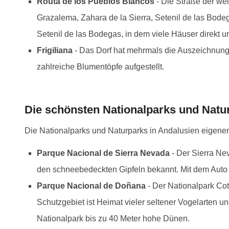
Routa de los Pueblos Blancos
- Die Straße der we
Grazalema, Zahara de la Sierra, Setenil de las Bodeg
Setenil de las Bodegas, in dem viele Häuser direkt
Frigiliana
- Das Dorf hat mehrmals die Auszeichnung
zahlreiche Blumentöpfe aufgestellt.
Das
we
D
B
E
Die schönsten Nationalparks und Natu
Die Nationalparks und Naturparks in Andalusien eigenen
Parque Nacional de Sierra Nevada
- Der Sierra Ne
den schneebedeckten Gipfeln bekannt. Mit dem Auto 
Parque Nacional de Doñana
- Der Nationalpark Cot
Schutzgebiet ist Heimat vieler seltener Vogelarten 
Nationalpark bis zu 40 Meter hohe Dünen.