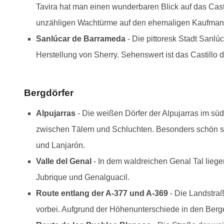
Tavira hat man einen wunderbaren Blick auf das Cast
unzähligen Wachtürme auf den ehemaligen Kaufman
Sanlúcar de Barrameda
- Die pittoresk Stadt Sanlú
Herstellung von Sherry. Sehenswert ist das Castill
Blick zur C
Catedra
Bergdörfer
Alpujarras
- Die weißen Dörfer der Alpujarras im sü
zwischen Tälern und Schluchten. Besonders schön sin
und Lanjarón.
Valle del Genal
- In dem waldreichen Genal Tal liege
Jubrique und Genalguacil.
Route entlang der A-377 und A-369
- Die Landstra
vorbei. Aufgrund der Höhenunterschiede in den Berge