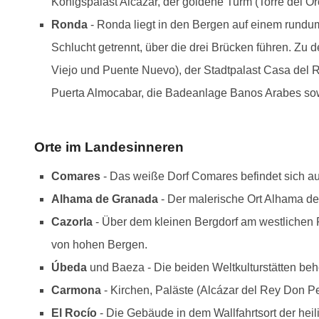
Königspalast Alcázar, der goldene Turm (Torre del O
Ronda
- Ronda liegt in den Bergen auf einem rundum s
Schlucht getrennt, über die drei Brücken führen. Z
Viejo und Puente Nuevo), der Stadtpalast Casa del 
Puerta Almocabar, die Badeanlage Banos Arabes sow
Orte im Landesinneren
Comares
- Das weiße Dorf Comares befindet sich au
Alhama de Granada
- Der malerische Ort Alhama de 
Cazorla
- Über dem kleinen Bergdorf am westlichen 
von hohen Bergen.
Úbeda
und Baeza - Die beiden Weltkulturstätten be
Carmona
- Kirchen, Paläste (Alcázar del Rey Don P
El Rocío
- Die Gebäude in dem Wallfahrtsort der hei