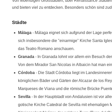
Von lebendigen Großstädten, über Renaissance Städten b
und bieten viel zu entdecken. Besonders schön sind zudem
Städte
Málaga
- Málaga eignet sich aufgrund der Lage perfek
sich insbesondere die "einarmige" Kirche Santa Igle
das Teatro Romano anschauen.
Granada
- In Granada lohnt vor allem ein Besuch der
Von dem Mirador San Nicolas in Albaicin hat man eine
Córdoba
- Die Stadt Córdoba liegt im Landesinnere
königlichen Bäder und Gärten der Alcazar de los Reye
Marqueses de Viana und die römische Brücke Puent
Sevilla
- In der Hauptstadt von Andalusien ist vor all
gotische Kirche Catedral de Sevilla mit ehemaligen Mi