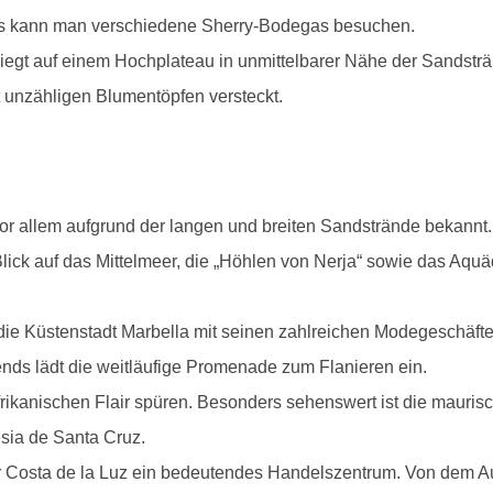
rys kann man verschiedene Sherry-Bodegas besuchen.
 liegt auf einem Hochplateau in unmittelbarer Nähe der Sandstr
t unzähligen Blumentöpfen versteckt.
f mit Pflanzen in Vejer de la Frontera
Innenhof in Vejer de la Frontera
Die Burg Castillo de la Yedra
Alhama de Granada
Vejer de la Frontera
 vor allem aufgrund der langen und breiten Sandstrände bekannt
ick auf das Mittelmeer, die „Höhlen von Nerja“ sowie das Aqu
t die Küstenstadt Marbella mit seinen zahlreichen Modegeschäfte
nds lädt die weitläufige Promenade zum Flanieren ein.
frikanischen Flair spüren. Besonders sehenswert ist die mauri
sia de Santa Cruz.
er Costa de la Luz ein bedeutendes Handelszentrum. Von dem Au