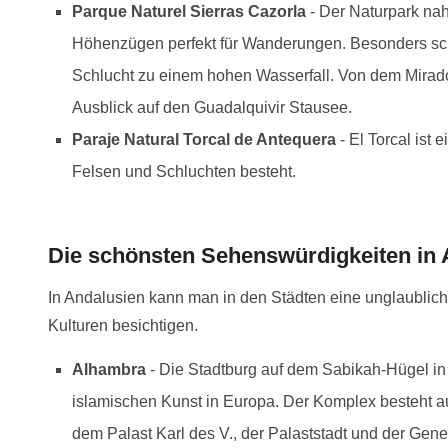
Parque Naturel Sierras Cazorla
- Der Naturpark nah
Höhenzügen perfekt für Wanderungen. Besonders sch
Schlucht zu einem hohen Wasserfall. Von dem Mirad
Ausblick auf den Guadalquivir Stausee.
Paraje Natural Torcal de Antequera
- El Torcal ist 
Felsen und Schluchten besteht.
Aussicht
Bäu
Mir
Die schönsten Sehenswürdigkeiten in 
In Andalusien kann man in den Städten eine unglaublic
Kulturen besichtigen.
Alhambra
- Die Stadtburg auf dem Sabikah-Hügel i
islamischen Kunst in Europa. Der Komplex besteht a
dem Palast Karl des V., der Palaststadt und der Gener