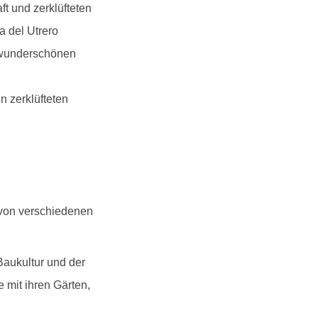
t und zerklüfteten
 del Utrero
n wunderschönen
n zerklüfteten
 von verschiedenen
aukultur und der
 mit ihren Gärten,