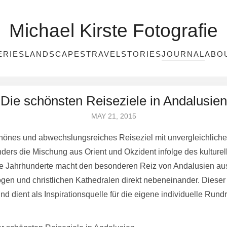
Michael Kirste Fotografie
ERIES
LANDSCAPES
TRAVEL
STORIES
JOURNAL
ABO
Die schönsten Reiseziele in Andalusien
MAY 21, 2015
 schönes und abwechslungsreiches Reiseziel mit unvergleichlic
sonders die Mischung aus Orient und Okzident infolge des kultur
e Jahrhunderte macht den besonderen Reiz von Andalusien aus
n und christlichen Kathedralen direkt nebeneinander. Dieser A
d dient als Inspirationsquelle für die eigene individuelle Rund