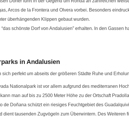
ißen Dörfer führt in der Gegend um Ronda an zahlreichen weiß
as, Arcos de la Frontera und Olvera vorbei. Besonders eindrucks
 unter überhängenden Klippen gebaut wurden.
 “das schönste Dorf von Andalusien” erhalten. In den Gassen 
 Bergdorf Frigiliana in Andalusien
iße Häuser im Bergdorf Casares
as Bergdorf Arcos de la Frontera
lumentöpfe in Bergdorf Frigiliana
ingang zur Altstadt von Frigiliana
Hauseingang in Frigiliana
Setenil de las Bodegas
rparks in Andalusien
 sich perfekt um abseits der größeren Städte Ruhe und Erholun
vada Nationalpark ist vor allem aufgrund des mediterranen Ho
kann man auf bis zu 2500 Meter Höhe zu der Ortschaft Pradolla
o de Doñana schützt ein riesiges Feuchtgebiet des Guadalquivi
und dient tausenden Zugvögeln zum Überwintern. Des Weiteren 