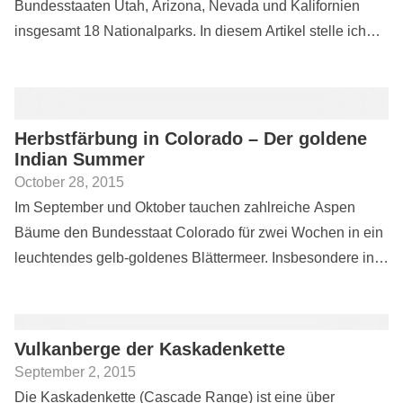
Bundesstaaten Utah, Arizona, Nevada und Kalifornien
insgesamt 18 Nationalparks. In diesem Artikel stelle ich
die schönsten Nationalparks dieser Gegend vor und gebe
hilfreiche Reisetipps. Die...
Herbstfärbung in Colorado – Der goldene
Indian Summer
October 28, 2015
Im September und Oktober tauchen zahlreiche Aspen
Bäume den Bundesstaat Colorado für zwei Wochen in ein
leuchtendes gelb-goldenes Blättermeer. Insbesondere in
den Gebieten um Aspen, Crested Butte, Ridgway und
Telluride lässt sich das...
Vulkanberge der Kaskadenkette
September 2, 2015
Die Kaskadenkette (Cascade Range) ist eine über