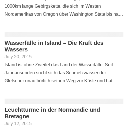
1000km lange Gebirgskette, die sich im Westen
Nordamerikas von Oregon über Washington State bis nach
British Columbia erstreckt. Das besondere Merkmal dieser
Gebirgskette sind hohe...
Wasserfälle in Island – Die Kraft des
Wassers
July 20, 2015
Island ist ohne Zweifel das Land der Wasserfälle. Seit
Jahrtausenden sucht sich das Schmelzwasser der
Gletscher unaufhörlich seinen Weg zur Küste und hat
dabei unzählige Wasserfälle, Schluchten und Flussbetten
in der kargen Landschaft...
Leuchttürme in der Normandie und
Bretagne
July 12, 2015