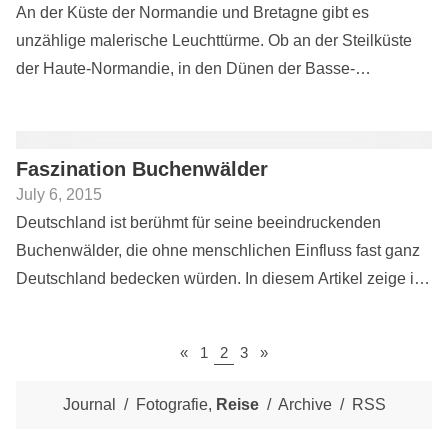
An der Küste der Normandie und Bretagne gibt es
unzählige malerische Leuchttürme. Ob an der Steilküste
der Haute-Normandie, in den Dünen der Basse-
Normandie, zwischen den Felsformationen der Côte de
Granit Rose oder an den schroffen...
Faszination Buchenwälder
July 6, 2015
Deutschland ist berühmt für seine beeindruckenden
Buchenwälder, die ohne menschlichen Einfluss fast ganz
Deutschland bedecken würden. In diesem Artikel zeige ich
Fotos von Buchenwäldern in Deutschland zu
unterschiedlichen...
«
1
2
3
»
Journal
Fotografie
Reise
Archive
RSS